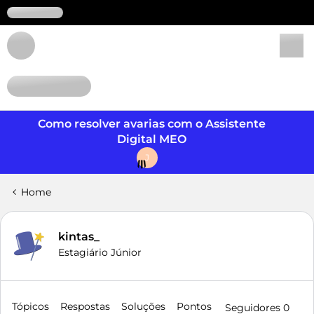
Login
Como resolver avarias com o Assistente
Digital MEO
J
Home
kintas_
Estagiário Júnior
Tópicos
Respostas
Soluções
Pontos
Seguidores
0