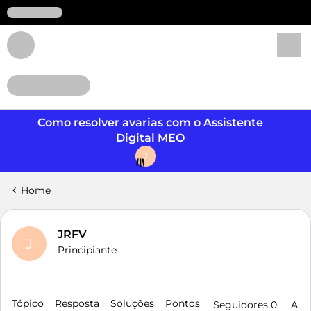
Login
Como resolver avarias com o Assistente
Digital MEO
J
Home
JRFV
J
Principiante
Tópico
Resposta
Soluções
Pontos
Seguidores
0
A