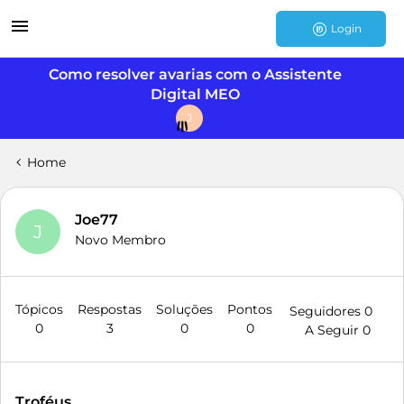
Login
Como resolver avarias com o Assistente
Digital MEO
J
Home
Joe77
J
Novo Membro
Tópicos
Respostas
Soluções
Pontos
Seguidores
0
0
3
0
0
A Seguir
0
Troféus