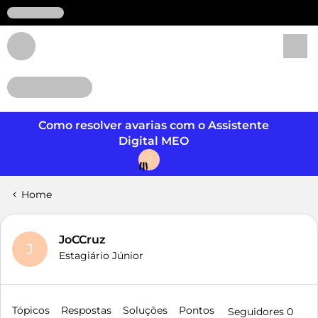
Login
Como resolver avarias com o Assistente
Digital MEO
J
Home
JoCCruz
J
Estagiário Júnior
Tópicos
Respostas
Soluções
Pontos
Seguidores
0