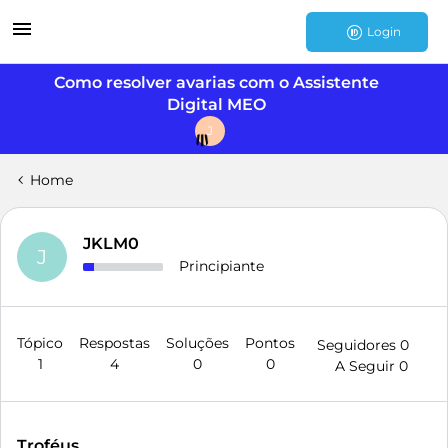
Login
Como resolver avarias com o Assistente
Digital MEO
J
Home
JKLM0
J
Principiante
Tópico
Respostas
Soluções
Pontos
Seguidores
0
1
4
0
0
A Seguir
0
Troféus