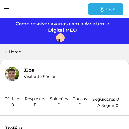
Login
Como resolver avarias com o Assistente
Digital MEO
J
Home
JJoel
Visitante Sénior
Tópicos
Respostas
Soluções
Pontos
Seguidores
0
0
11
0
0
A Seguir
0
Troféus