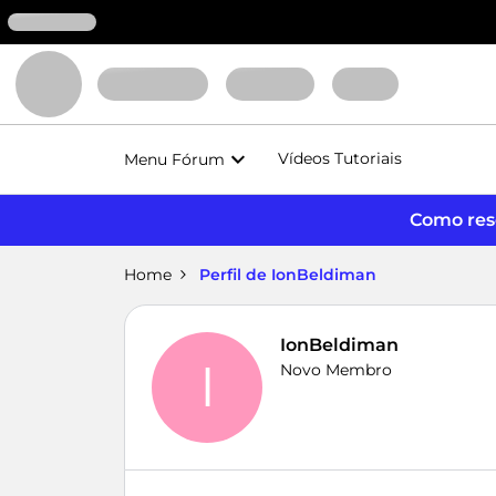
Vídeos Tutoriais
Menu Fórum
Como reso
Home
Perfil de IonBeldiman
IonBeldiman
I
Novo Membro