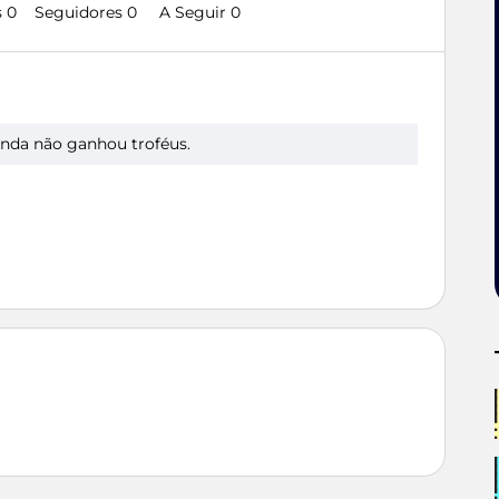
 0
Seguidores
0
A Seguir
0
nda não ganhou troféus.