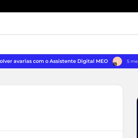
lver avarias com o Assistente Digital MEO
5 me
J