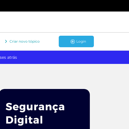
Criar novo tópico
Login
ses atrás