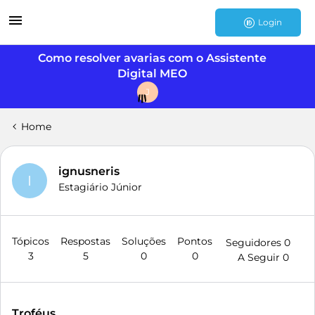
Login
Como resolver avarias com o Assistente
Digital MEO
J
Home
ignusneris
I
Estagiário Júnior
Tópicos
Respostas
Soluções
Pontos
Seguidores
0
3
5
0
0
A Seguir
0
Troféus