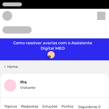
Login
Como resolver avarias com o Assistente
Digital MEO
J
Home
Ifra
I
Visitante
Tópicos
Respostas
Soluções
Pontos
Seguidores
0