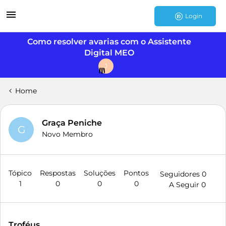
Login
Como resolver avarias com o Assistente
Digital MEO
J
Home
Graça Peniche
G
Novo Membro
Tópico
Respostas
Soluções
Pontos
Seguidores
0
1
0
0
0
A Seguir
0
Troféus