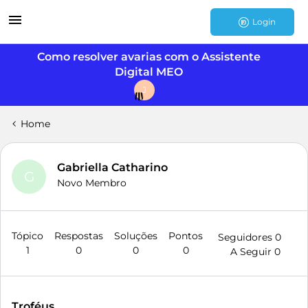
Login
Como resolver avarias com o Assistente
Digital MEO
J
Home
Gabriella Catharino
G
Novo Membro
Tópico
Respostas
Soluções
Pontos
Seguidores
0
1
0
0
0
A Seguir
0
Troféus