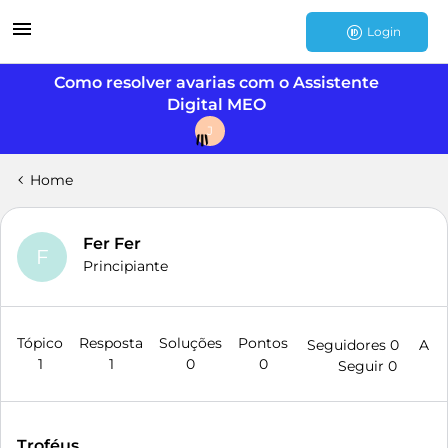
Login
Como resolver avarias com o Assistente
Digital MEO
J
Home
Fer Fer
F
Principiante
Tópico
Resposta
Soluções
Pontos
Seguidores
0
A
1
1
0
0
Seguir
0
Troféus