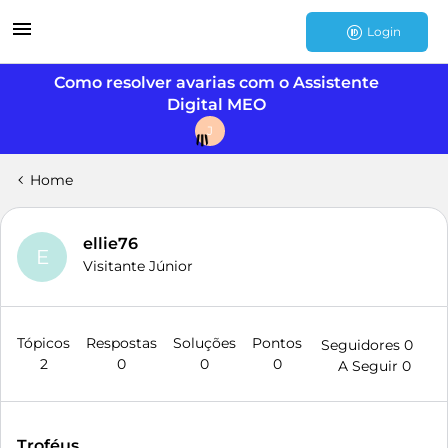
Login
Como resolver avarias com o Assistente
Digital MEO
J
Home
ellie76
E
Visitante Júnior
Tópicos
Respostas
Soluções
Pontos
Seguidores
0
2
0
0
0
A Seguir
0
Troféus