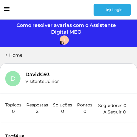
Login
Como resolver avarias com o Assistente
Digital MEO
J
Home
DavidG93
D
Visitante Júnior
Tópicos
Respostas
Soluções
Pontos
Seguidores
0
0
2
0
0
A Seguir
0
Troféus