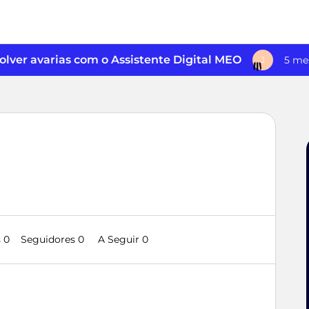
lver avarias com o Assistente Digital MEO
5 me
J
 0
Seguidores
0
A Seguir
0