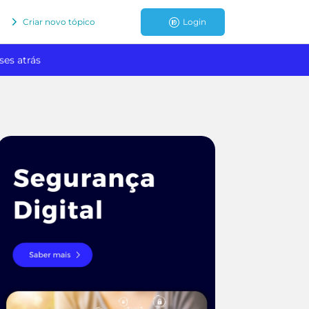
Criar novo tópico
Login
ses atrás