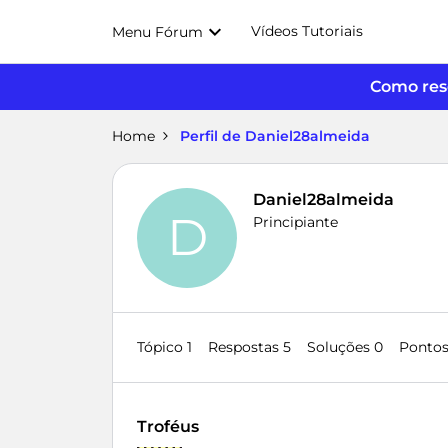
Vídeos Tutoriais
Menu Fórum
Como reso
Home
Perfil de Daniel28almeida
Daniel28almeida
D
Principiante
Tópico 1
Respostas 5
Soluções 0
Pontos
Troféus