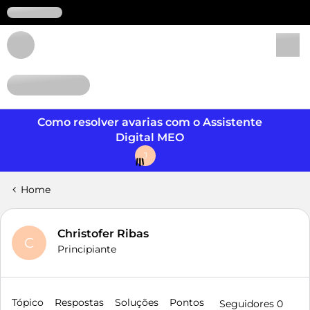
Login
Como resolver avarias com o Assistente
Digital MEO
J
Home
Christofer Ribas
C
Principiante
Tópico
Respostas
Soluções
Pontos
Seguidores
0