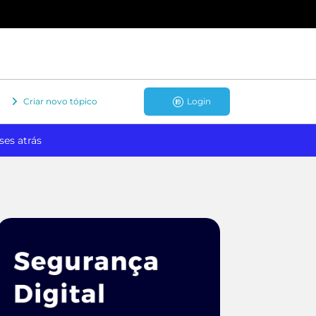
Criar novo tópico
Login
ses atrás