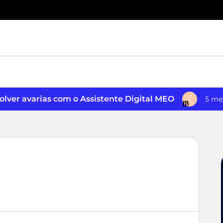
lver avarias com o Assistente Digital MEO
5 me
J