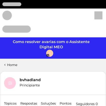
Login
Como resolver avarias com o Assistente
Digital MEO
J
Home
bvhadland
B
Principiante
Tópicos
Respostas
Soluções
Pontos
Seguidores
0