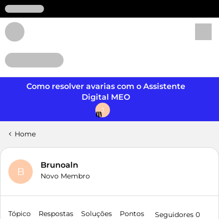
Login
Como resolver avarias com o Assistente
Digital MEO
J
Home
Brunoaln
B
Novo Membro
Tópico
Respostas
Soluções
Pontos
Seguidores
0