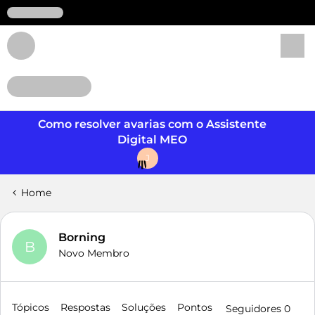
Login
Como resolver avarias com o Assistente
Digital MEO
J
Home
Borning
B
Novo Membro
Tópicos
Respostas
Soluções
Pontos
Seguidores
0