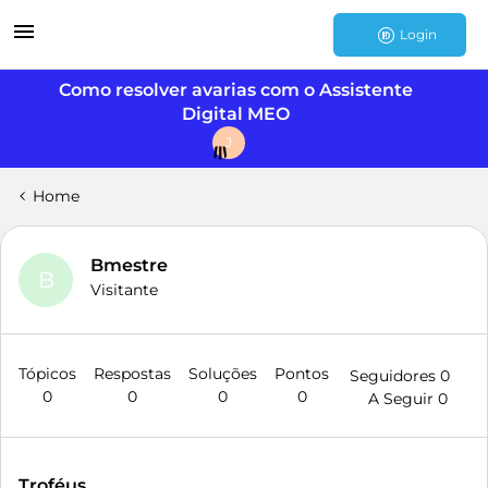
Login
Como resolver avarias com o Assistente
Digital MEO
J
Home
Bmestre
B
Visitante
Tópicos
Respostas
Soluções
Pontos
Seguidores
0
0
0
0
0
A Seguir
0
Troféus