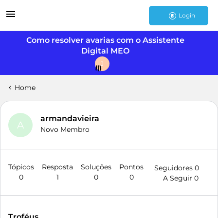
Login
Como resolver avarias com o Assistente
Digital MEO
J
Home
armandavieira
A
Novo Membro
Tópicos
Resposta
Soluções
Pontos
Seguidores
0
0
1
0
0
A Seguir
0
Troféus