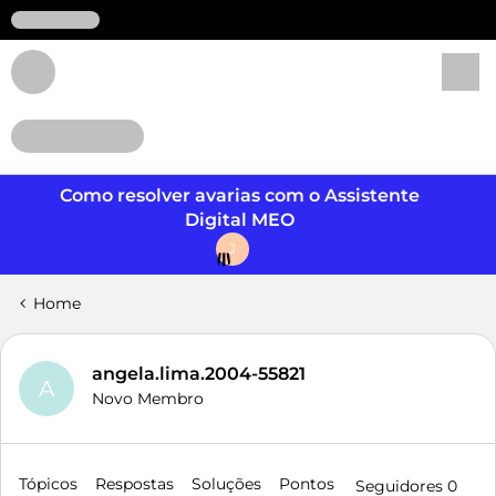
Login
Como resolver avarias com o Assistente
Digital MEO
J
Home
angela.lima.2004-55821
A
Novo Membro
Tópicos
Respostas
Soluções
Pontos
Seguidores
0