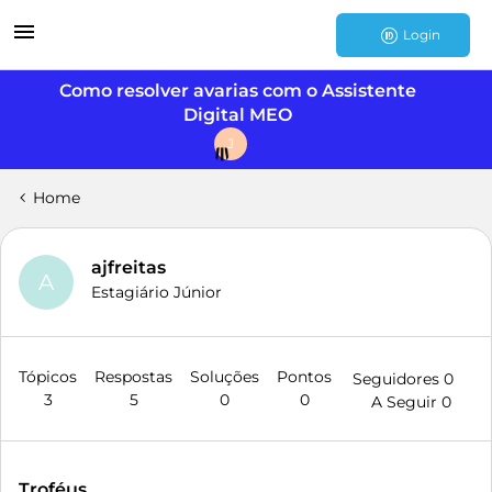
Login
Como resolver avarias com o Assistente
Digital MEO
J
Home
ajfreitas
A
Estagiário Júnior
Tópicos
Respostas
Soluções
Pontos
Seguidores
0
3
5
0
0
A Seguir
0
Troféus