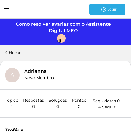
Login
Como resolver avarias com o Assistente
Digital MEO
J
Home
Adrianna
A
Novo Membro
Tópico
Respostas
Soluções
Pontos
Seguidores
0
1
0
0
0
A Seguir
0
Troféus