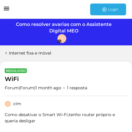
Login
Como resolver avarias com o Assistente
Digital MEO
J
Internet fixa e móvel
RESOLVIDO
WiFi
Forum|Forum|1 month ago
1 resposta
clm
C
Como desativar o Smart Wi-Fi,tenho router próprio e
queria desligar