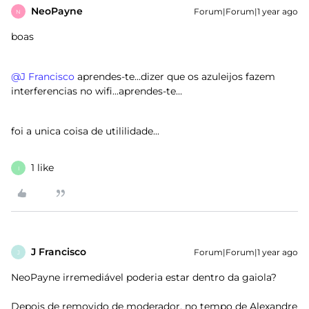
NeoPayne
Forum|Forum|1 year ago
N
boas
@J Francisco
aprendes-te...dizer que os azuleijos fazem
interferencias no wifi...aprendes-te…
foi a unica coisa de utililidade...
1 like
I
J Francisco
Forum|Forum|1 year ago
J
NeoPayne irremediável poderia estar dentro da gaiola?
Depois de removido de moderador, no tempo de Alexandre