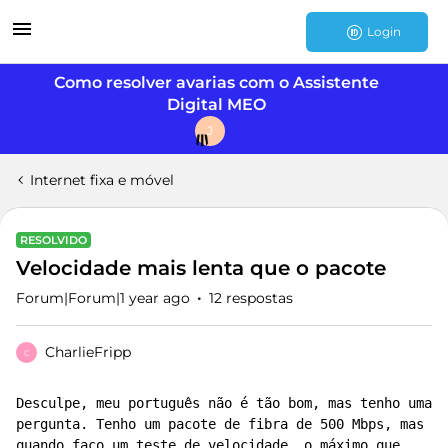
Login
Como resolver avarias com o Assistente
Digital MEO
J
Internet fixa e móvel
RESOLVIDO
Velocidade mais lenta que o pacote
Forum|Forum|1 year ago
12 respostas
CharlieFripp
C
Desculpe, meu português não é tão bom, mas tenho uma 
pergunta. Tenho um pacote de fibra de 500 Mbps, mas 
quando faço um teste de velocidade, o máximo que 