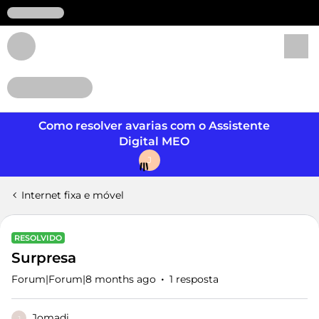
Login
Como resolver avarias com o Assistente
Digital MEO
J
Internet fixa e móvel
RESOLVIDO
Surpresa
Forum|Forum|8 months ago
1 resposta
Jomadi
J