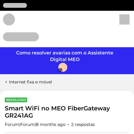
Login
Como resolver avarias com o Assistente
Digital MEO
J
Internet fixa e móvel
RESOLVIDO
Smart WiFi no MEO FiberGateway
GR241AG
Forum|Forum|8 months ago
2 respostas