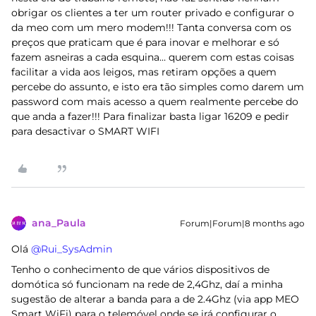
obrigar os clientes a ter um router privado e configurar o
da meo com um mero modem!!! Tanta conversa com os
preços que praticam que é para inovar e melhorar e só
fazem asneiras a cada esquina… querem com estas coisas
facilitar a vida aos leigos, mas retiram opções a quem
percebe do assunto, e isto era tão simples como darem um
password com mais acesso a quem realmente percebe do
que anda a fazer!!! Para finalizar basta ligar 16209 e pedir
para desactivar o SMART WIFI
ana_Paula
Forum|Forum|8 months ago
Olá ​
@Rui_SysAdmin
Tenho o conhecimento de que vários dispositivos de
domótica só funcionam na rede de 2,4Ghz, daí a minha
sugestão de alterar a banda para a de 2.4Ghz (via app MEO
Smart WiFi) para o telemóvel onde se irá configurar o