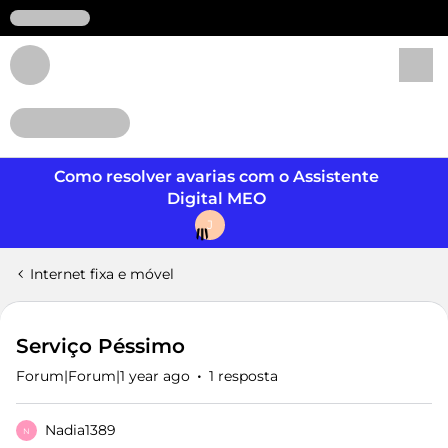
Login
Como resolver avarias com o Assistente
Digital MEO
J
Internet fixa e móvel
Serviço Péssimo
Forum|Forum|1 year ago
1 resposta
Nadia1389
N