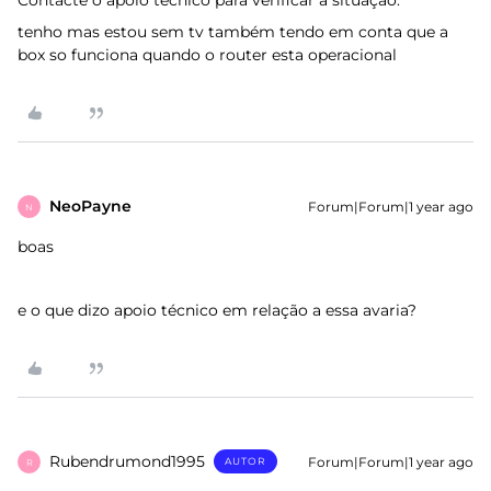
Contacte o apoio técnico para verificar a situação.
tenho mas estou sem tv também tendo em conta que a
box so funciona quando o router esta operacional
NeoPayne
Forum|Forum|1 year ago
N
boas
e o que dizo apoio técnico em relação a essa avaria?
Rubendrumond1995
Forum|Forum|1 year ago
AUTOR
R