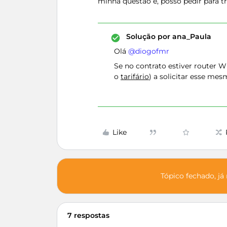
minha questão é, posso pedir para t
Solução por
ana_Paula
Olá ​
@diogofmr
Se no contrato estiver router W
o
tarifário
) a solicitar esse mes
Like
Tópico fechado, já
7 respostas