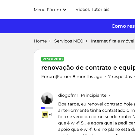
Vídeos Tutoriais
Menu Fórum
Como reso
Home
Serviços MEO
Internet fixa e móvel
RESOLVIDO
renovação de contrato e equ
Forum|Forum|8 months ago
7 respostas
diogofmr
Principiante
Boa tarde, eu renovei contrato hoje
anteriormente tinha contratado o 
+1
foi-me vendido como sendo router 
que é wi-fi 5… e agora que já pedi p
apoio que é wi-fi 6 e no plano está 