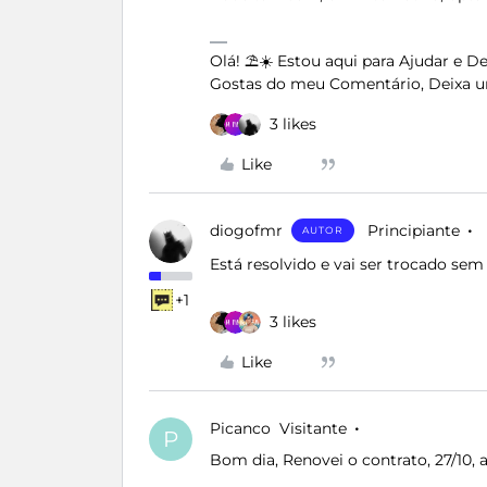
Olá! ⛱️☀️ Estou aqui para Ajudar e 
Gostas do meu Comentário, Deixa u
3 likes
Like
diogofmr
Principiante
AUTOR
Está resolvido e vai ser trocado sem
+1
3 likes
Like
Picanco
Visitante
P
Bom dia, Renovei o contrato, 27/10,