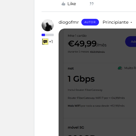
Like
diogofmr
Principiante
AUTOR
+1