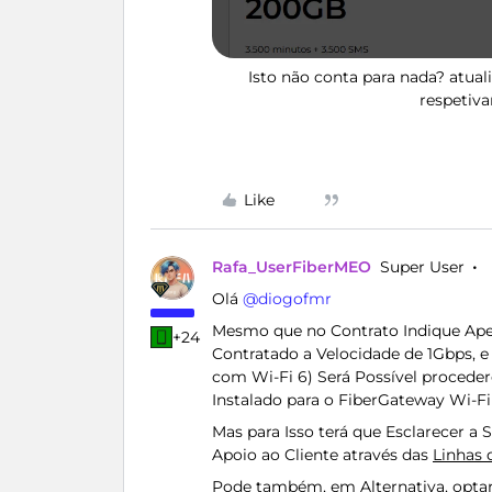
Isto não conta para nada? atual
respetiv
Like
Rafa_UserFiberMEO
Super User
Olá ​
@diogofmr
Mesmo que no Contrato Indique Ape
+24
Contratado a Velocidade de 1Gbps, e 
com Wi-Fi 6) Será Possível proced
Instalado para o FiberGateway Wi-Fi
Mas para Isso terá que Esclarecer a 
Apoio ao Cliente através das
Linhas 
Pode também, em Alternativa, opta