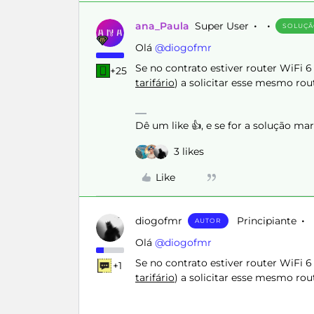
ana_Paula
Super User
SOLUÇ
Olá ​
@diogofmr
Se no contrato estiver router WiFi 6
+25
tarifário
) a solicitar esse mesmo rou
Dê um like 👍, e se for a solução m
3 likes
Like
diogofmr
Principiante
AUTOR
Olá ​
@diogofmr
Se no contrato estiver router WiFi 6
+1
tarifário
) a solicitar esse mesmo rou