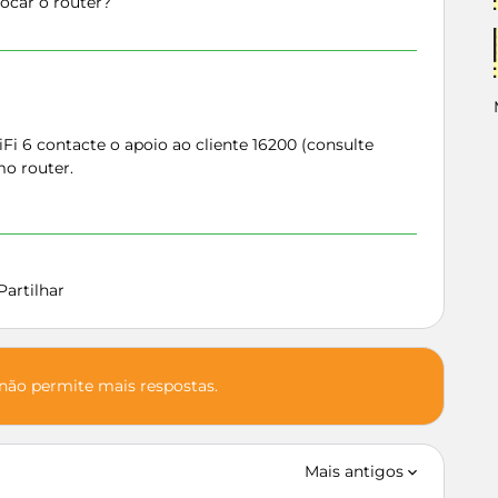
rocar o router?
iFi 6 contacte o apoio ao cliente 16200 (consulte
mo router.
Partilhar
 não permite mais respostas.
Mais antigos