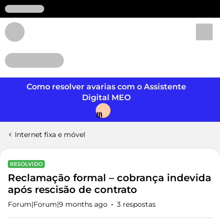
Login
Como resolver avarias com o Assistente
Digital MEO
J
Internet fixa e móvel
RESOLVIDO
Reclamação formal – cobrança indevida
após rescisão de contrato
Forum|Forum|9 months ago
3 respostas