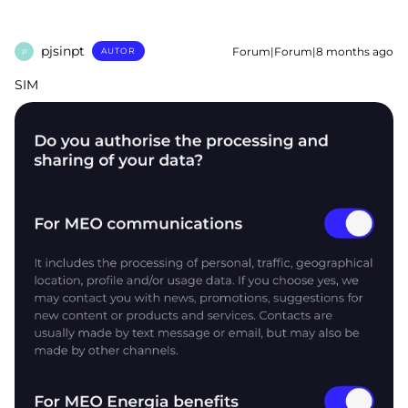
pjsinpt
Forum|Forum|8 months ago
AUTOR
P
SIM