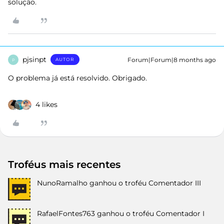
solução.
pjsinpt
Forum|Forum|8 months ago
AUTOR
P
O problema já está resolvido. Obrigado.
4 likes
Troféus mais recentes
NunoRamalho
ganhou o troféu Comentador III
RafaelFontes763
ganhou o troféu Comentador I