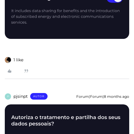
1 like
pjsinpt
Forum|Forum|8 months ago
AUTOR
P