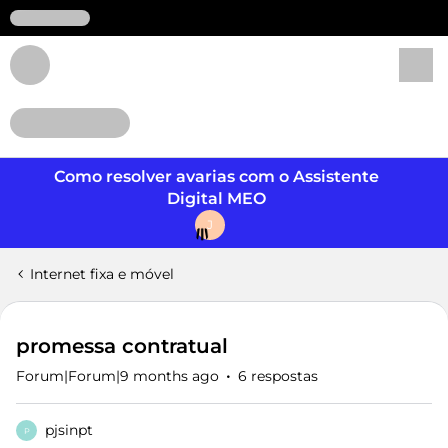
Login
Como resolver avarias com o Assistente
Digital MEO
J
Internet fixa e móvel
promessa contratual
Forum|Forum|9 months ago
6 respostas
pjsinpt
P