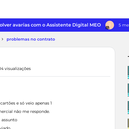
lver avarias com o Assistente Digital MEO
5 me
J
problemas no contrato
14 visualizações
cartões e só veio apenas 1
mercial não me responde.
o assunto
nviado