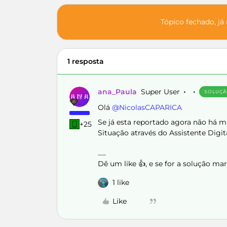
Tópico fechado, já
1 resposta
ana_Paula
Super User
SOLUÇ
Olá ​
@NicolasCAPARICA
Se já esta reportado agora não há mu
+25
Situação através do Assistente Digit
Dê um like 👍, e se for a solução m
1 like
Like