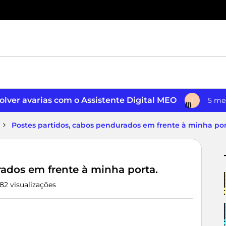
lver avarias com o Assistente Digital MEO
5 me
J
Postes partidos, cabos pendurados em frente à minha por
rados em frente à minha porta.
82 visualizações