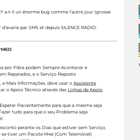
? Y a-t-il un énorme bug comme l'autre jour (grosse
° d'avarie par SMS et depuis SILENCE RADIO.
erMEO
ixa por Fibra podem Sempre Acontecer e
m Reparados, e o Serviço Reposto
, e Mais Informações, deve usar o
Assistente
ar o Apoio Técnico através das
Linhas de Apoio
de Esperar Pacientemente para que a mesma seja
Fazer tudo para que o seu Problema seja
l.
esconto perante os Dias que estiver sem Serviço,
e se tiver um Pacote M4e (Com Telemóvel)