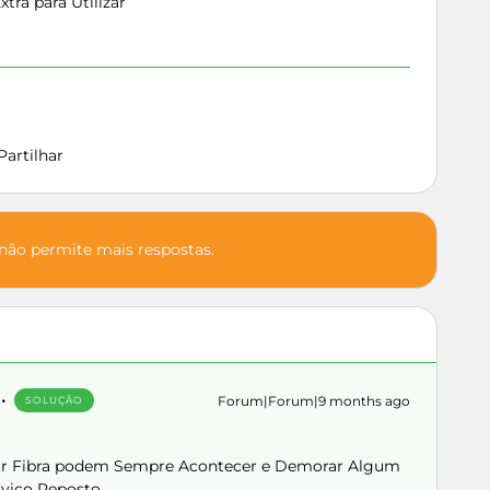
ra para Utilizar
Partilhar
 não permite mais respostas.
Forum|Forum|9 months ago
SOLUÇÃO
 por Fibra podem Sempre Acontecer e Demorar Algum
rviço Reposto