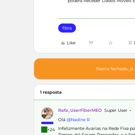
poderá Receber Dados Móveis Ext
fibra
Like
Tópico fechado, já
1 resposta
Rafa_UserFiberMEO
Super User
Olá ​
@Nadine R
Infelizmente Avarias na Rede Fixa
+24
Tempo até Serem Reparados, e o Se