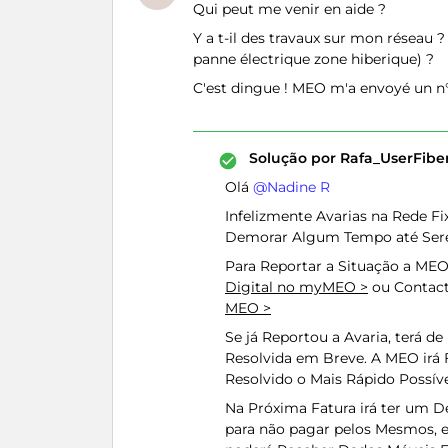
Qui peut me venir en aide ?
Y a t-il des travaux sur mon réseau 
panne électrique zone hiberique) ?
C'est dingue ! MEO m'a envoyé un n
Solução por
Rafa_UserFib
Olá ​
@Nadine R
Infelizmente Avarias na Rede F
Demorar Algum Tempo até Sere
Para Reportar a Situação a MEO
Digital no myMEO >
ou Contact
MEO >
Se já Reportou a Avaria, terá 
Resolvida em Breve. A MEO irá 
Resolvido o Mais Rápido Possíve
Na Próxima Fatura irá ter um D
para não pagar pelos Mesmos, 