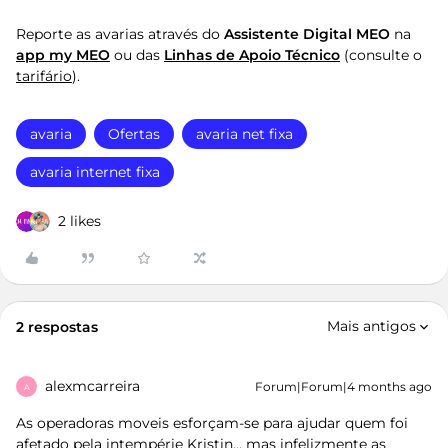
Reporte as avarias através do
Assistente Digital MEO
na
app my MEO
ou das
Linhas de Apoio Técnico
(consulte o
tarifário
).
avaria
Ofertas
avaria net fixa
avaria internet fixa
2 likes
Mais antigos
2 respostas
alexmcarreira
Forum|Forum|4 months ago
A
As operadoras moveis esforçam-se para ajudar quem foi
afetado pela intempérie Kristin,,, mas infelizmente as