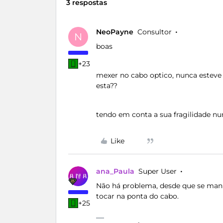
3 respostas
NeoPayne
Consultor
N
boas
+23
mexer no cabo optico, nunca estev
esta??
tendo em conta a sua fragilidade nu
Like
ana_Paula
Super User
Não há problema, desde que se man
tocar na ponta do cabo.
+25