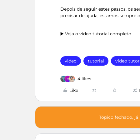
Depois de seguir estes passos, os s
precisar de ajuda, estamos sempre 
▶️ Veja o vídeo tutorial completo
video
tutorial
vídeo tutor
4 likes
Like
Tópico fechado, já