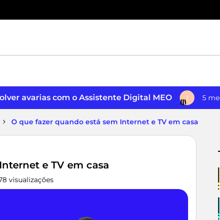
lver avarias com o Assistente Digital MEO
5 me
J
O que fazer quando está sem Internet e TV em casa
Internet e TV em casa
78 visualizações