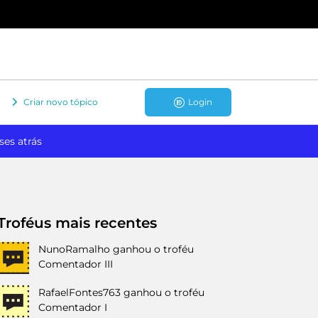
Criar novo tópico
Login
ses atrás
Troféus mais recentes
NunoRamalho
ganhou o troféu
Comentador III
RafaelFontes763
ganhou o troféu
Comentador I