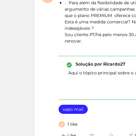
- Para além da flexibilidade de ut
argumento de várias campanhas 
que o plano PREMIUM oferece c
Esta é uma medida comercial? Nã
indesejáveis ?
Sou cliente PT/há pelo menos 30 
renovar.
Solução por
Ricardo27
Aqui o tópico principal sobre o 
sapo mail
1 like
B
Like