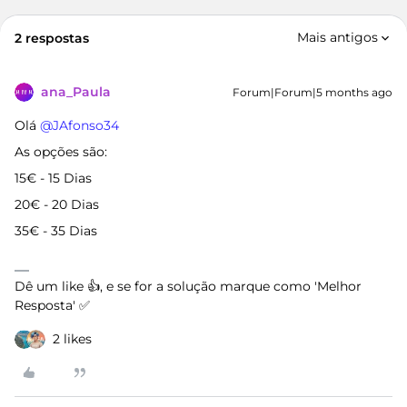
Mais antigos
2 respostas
ana_Paula
Forum|Forum|5 months ago
Olá ​
@JAfonso34
As opções são:
15€ - 15 Dias
20€ - 20 Dias
35€ - 35 Dias
Dê um like 👍, e se for a solução marque como 'Melhor
Resposta' ✅
2 likes