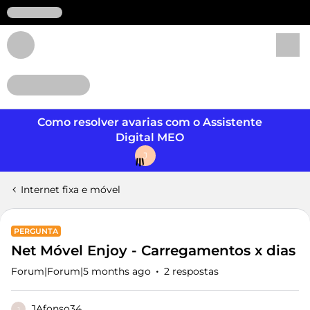
Login
Como resolver avarias com o Assistente
Digital MEO
J
Internet fixa e móvel
PERGUNTA
Net Móvel Enjoy - Carregamentos x dias
Forum|Forum|5 months ago
2 respostas
JAfonso34
J