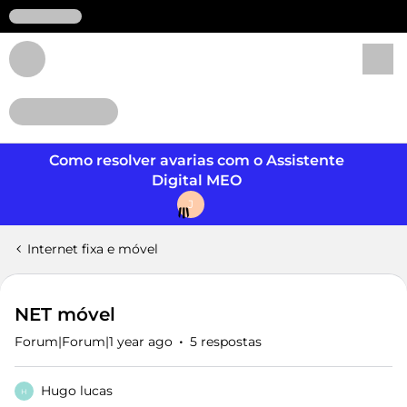
Login
Como resolver avarias com o Assistente
Digital MEO
J
Internet fixa e móvel
NET móvel
Forum|Forum|1 year ago
5 respostas
Hugo lucas
H