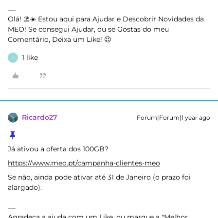
Olá! ⛱️☀️ Estou aqui para Ajudar e Descobrir Novidades da
MEO! Se consegui Ajudar, ou se Gostas do meu
Comentário, Deixa um Like! 😉
1 like
H
Ricardo27
Forum|Forum|1 year ago
Já ativou a oferta dos 100GB?
https://www.meo.pt/campanha-clientes-meo
Se não, ainda pode ativar até 31 de Janeiro (o prazo foi
alargado).
Agradeça a ajuda com um Like, ou marque a "Melhor