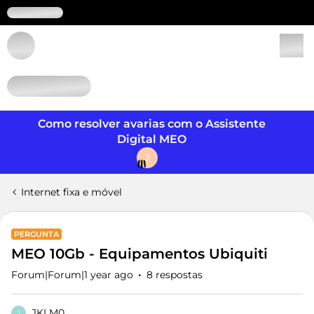
Login
Como resolver avarias com o Assistente
Digital MEO
J
Internet fixa e móvel
PERGUNTA
MEO 10Gb - Equipamentos Ubiquiti
Forum|Forum|1 year ago
8 respostas
JKLM0
J