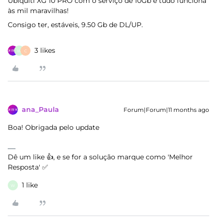
Ubiquiti XG 10 PRO com o serviço de 10Gb e tudo funciona
às mil maravilhas!
Consigo ter, estáveis, 9.50 Gb de DL/UP.
3 likes
W
C
ana_Paula
Forum|Forum|11 months ago
Boa! Obrigada pelo update
Dê um like 👍, e se for a solução marque como 'Melhor
Resposta' ✅
1 like
W