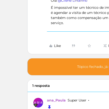
Olá ​
@Cilene Lindinho
É impossível ter um técnico de i
é agendar a visita de um técnico p
também como compensação um cré
serviço.
Like
Tópico fechado, já
1 resposta
ana_Paula
Super User