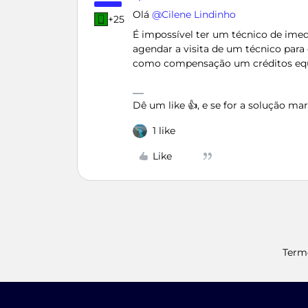
Olá ​
@Cilene Lindinho
+25
É impossível ter um técnico de ime
agendar a visita de um técnico para
como compensação um créditos equiv
Dê um like 👍, e se for a solução m
1 like
Like
Term