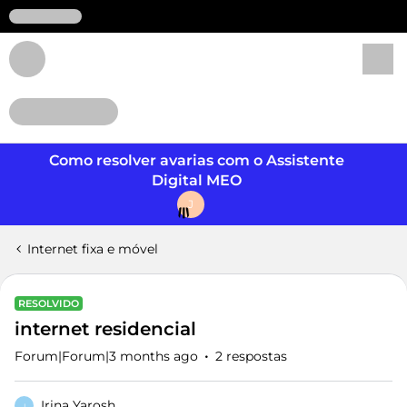
Login
Como resolver avarias com o Assistente
Digital MEO
J
Internet fixa e móvel
RESOLVIDO
internet residencial
Forum|Forum|3 months ago
2 respostas
Irina Yarosh
I