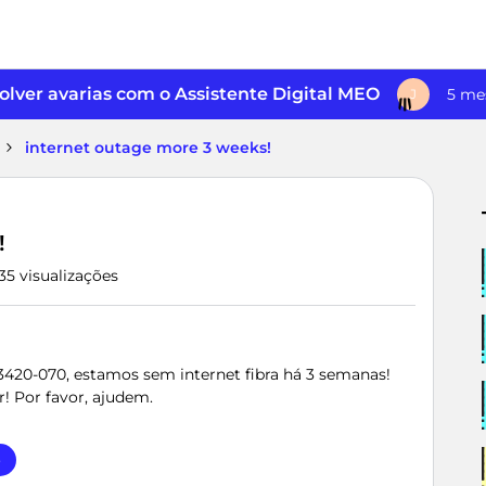
lver avarias com o Assistente Digital MEO
5 me
J
internet outage more 3 weeks!
!
35 visualizações
3420-070, estamos sem internet fibra há 3 semanas!
! Por favor, ajudem.
o