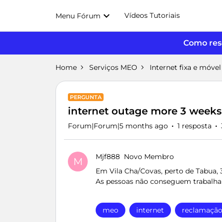
Vídeos Tutoriais
Menu Fórum
Como reso
Home
Serviços MEO
Internet fixa e móvel
PERGUNTA
internet outage more 3 weeks
Forum|Forum|5 months ago
1 resposta
Mjf888
Novo Membro
M
Em Vila Cha/Covas, perto de Tabua, 
As pessoas não conseguem trabalhar
meo
internet
reclamaçã