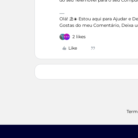
do seu Telemóvel para o seu Comp
Olá! ⛱️☀️ Estou aqui para Ajudar e 
Gostas do meu Comentário, Deixa u
2 likes
Like
Term