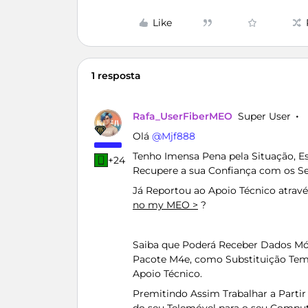
Like
1 resposta
Rafa_UserFiberMEO
Super User
Olá ​
@Mjf888
Tenho Imensa Pena pela Situação, 
+24
Recupere a sua Confiança com os S
Já Reportou ao Apoio Técnico atrav
no my MEO >
?
Saiba que Poderá Receber Dados Móv
Pacote M4e, como Substituição Tempo
Apoio Técnico.
Premitindo Assim Trabalhar a Parti