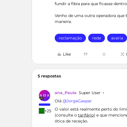
fundir a fibra para que ficasse den
Venho de uma outra operadora que 
maneira.
reclamação
rede
avaria
Like
5 respostas
ana_Paula
Super User
Olá ​
@JorgeGaspar
O valor está realmente perto do lim
+25
(consulte o
tarifário
) e que mencion
ótica de receção.