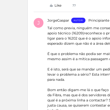
Like
JorgeGaspar
Principiante
AUTOR
J
Tal como previa, ninguém me consegu
apoio técnico (16209)reconhece o 
ligar para o 16202 que é o apoio inf
esperado dizem que não é a área del
É que o problema não podia ser mais
mesmo assim é a mítica passagem de
E é isto, será que se mandar um ped
levar o problema a sério? Esta inter
para nada.
Bom então digam-me lá o que faço a
da Fibra, mas que é dos servidores 
qual é a próxima linha a contactar? 
justa causa, se quiserem contestar