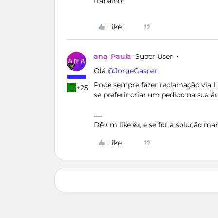
trabalho.
Like
ana_Paula
Super User
Olá ​
@JorgeGaspar
Pode sempre fazer reclamação via 
+25
se preferir criar um
pedido na sua ár
Dê um like 👍, e se for a solução m
Like