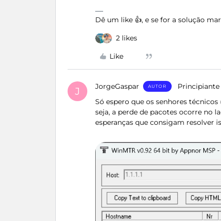
Dê um like 👍, e se for a solução m
2 likes
Like
JorgeGaspar
Principiante
AUTOR
J
Só espero que os senhores técnicos 
seja, a perde de pacotes ocorre no 
esperanças que consigam resolver i