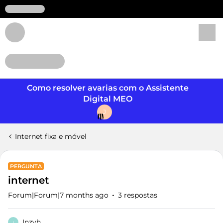
Login
Como resolver avarias com o Assistente
Digital MEO
J
Internet fixa e móvel
PERGUNTA
internet
Forum|Forum|7 months ago
3 respostas
Inzyh
I