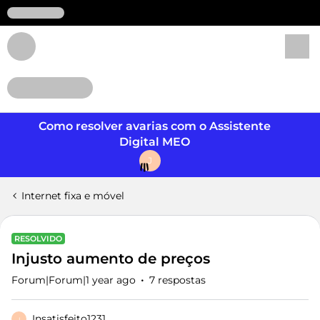
Login
Como resolver avarias com o Assistente
Digital MEO
J
Internet fixa e móvel
RESOLVIDO
Injusto aumento de preços
Forum|Forum|1 year ago
7 respostas
Insatisfeito1231
I