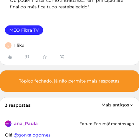
Ou podem fazer como a EREDES… "em princípio até
final do mês fica tudo restabelecido".
MEO Fibra TV
1 like
S
Tópico fechado, já não permite mais respostas.
Mais antigos
3 respostas
ana_Paula
Forum|Forum|6 months ago
Olá ​
@gonxalogomes