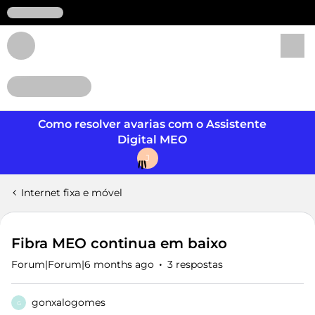
Login
Como resolver avarias com o Assistente
Digital MEO
J
Internet fixa e móvel
Fibra MEO continua em baixo
Forum|Forum|6 months ago
3 respostas
gonxalogomes
G